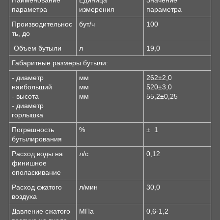
Наименование
Единица
Значение
параметра
измерения
параметра
Производительнос
бут/ч
100
ть, до
Объем бутыли
л
19,0
Габаритные размеры бутыли:
- диаметр
мм
262±2,0
наибольший
мм
520±3,0
- высота
мм
55,2±0,25
- диаметр
горлышка
Погрешность
%
± 1
бутылирования
Расход воды на
л/с
0,12
финишное
ополаскивание
Расход сжатого
л/мин
30,0
воздуха
Давление сжатого
МПа
0,6-1,2