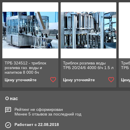
ТРБ 324512 - триблок
Триблок розлива воды
Триб
розлива газ. воды и
ТРБ 20/24/6 4000 б/ч 1.5 л
ТРБ 
напитков 8 000 бч
объемом 1,5 литра
Цену уточняйте
Цену уточняйте
Цен
О нас
Рейтинг не сформирован
Менее 5 отзывов за последний год
Работает с 22.08.2018