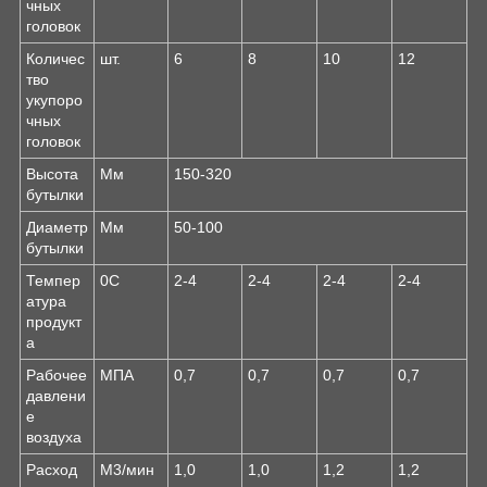
чных
головок
Количес
шт.
6
8
10
12
тво
укупоро
чных
головок
Высота
Мм
150-320
бутылки
Диаметр
Мм
50-100
бутылки
Темпер
0С
2-4
2-4
2-4
2-4
атура
продукт
а
Рабочее
МПА
0,7
0,7
0,7
0,7
давлени
е
воздуха
Расход
М3/мин
1,0
1,0
1,2
1,2