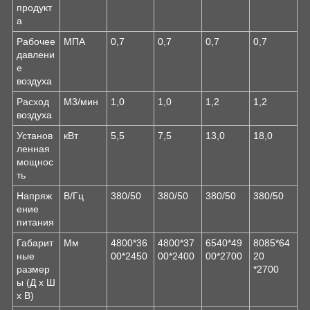
продукт
а
Рабочее
МПА
0,7
0,7
0,7
0,7
давлени
е
воздуха
Расход
М3/мин
1,0
1,0
1,2
1,2
воздуха
Установ
кВт
5,5
7,5
13,0
18,0
ленная
мощнос
ть
Напряж
В/Гц
380/50
380/50
380/50
380/50
ение
питания
Габарит
Мм
4800*36
4800*37
6540*49
8085*64
ные
00*2450
00*2400
00*2700
20
размер
*2700
ы (Д х Ш
х В)