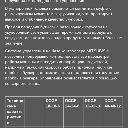
получения сигнала для блока управления.
В укупорочной головке применяется магнитная муфта с
регулируемым моментом закручивания, что гарантирует
высокое и стабильное качество укупорки.
Прямая передача бутылок с разливочной карусели на
укупорочный узел уменьшает время контакта продукта с
воздухом, для некоторых видов продуктов это имеет большое
значение.
Система управления на базе контроллера MITSUBISHI
позволяет непрерывно контролировать все параметры
работы машины и выводить информацию на дисплей,
например такую, как скорость работы триблока, наличие
пробок в бункере, автоматическая остановка при отсутствие
пробок в бункере. Управление осуществляется с помощью
сенсорного экрана.
Техниче
DCGF
DCGF
DСGF
DСGF
ские
18-18-6
24-24-8
32-32-10
40-40-12
характе
ристик
и