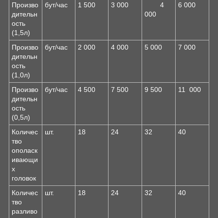
Произво
бут/час
1 500
3 000
4
6 000
дительн
000
ость
(1,5л)
Произво
бут/час
2 000
4 000
5 000
7 000
дительн
ость
(1,0л)
Произво
бут/час
4 500
7 500
9 500
11 000
дительн
ость
(0,5л)
Количес
шт.
18
24
32
40
тво
ополаск
ивающи
х
головок
Количес
шт.
18
24
32
40
тво
разливо