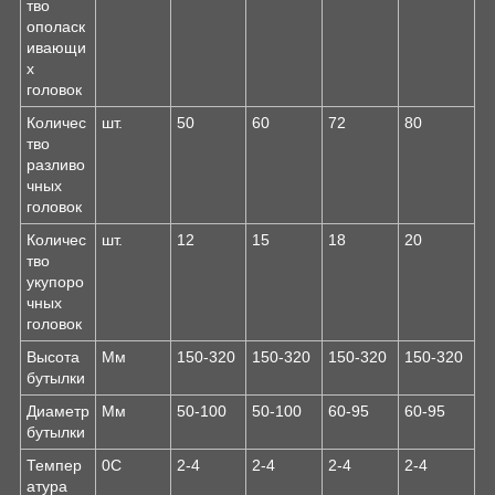
тво
ополаск
ивающи
х
головок
Количес
шт.
50
60
72
80
тво
разливо
чных
головок
Количес
шт.
12
15
18
20
тво
укупоро
чных
головок
Высота
Мм
150-320
150-320
150-320
150-320
бутылки
Диаметр
Мм
50-100
50-100
60-95
60-95
бутылки
Темпер
0С
2-4
2-4
2-4
2-4
атура