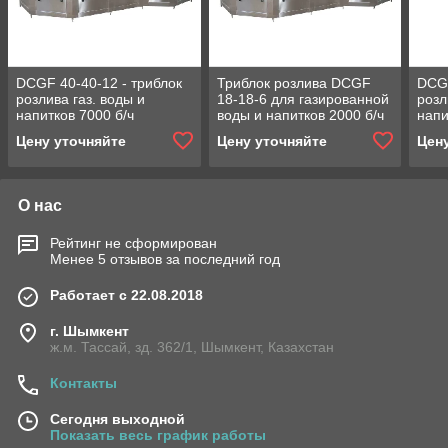
DСGF 40-40-12 - триблок
Триблок розлива DСGF
DСGF
розлива газ. воды и
18-18-6 для газированной
розл
напитков 7000 б/ч
воды и напитков 2000 б/ч
напи
объемом 1,5 литра
1.5 л
объе
Цену уточняйте
Цену уточняйте
Цен
О нас
Рейтинг не сформирован
Менее 5 отзывов за последний год
Работает с 22.08.2018
г. Шымкент
ж.м. Тассай, зд. 362/1, Шымкент, Казахстан
Контакты
Сегодня выходной
Показать весь график работы