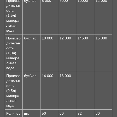
Произво
бут/час
8 000
9000
10000
12 000
дительн
ость
(1,5л)
минера
льная
вода
Произво
бут/час
10 000
12 000
14500
15 000
дительн
ость
(1,0л)
минера
льная
вода
Произво
бут/час
14 000
16 000
дительн
ость
(0,5л)
минера
льная
вода
Количес
шт.
50
60
72
80