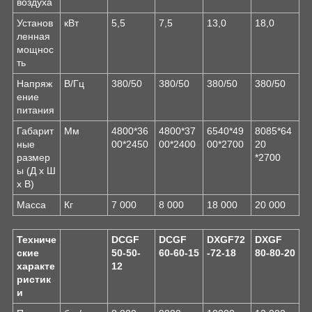
воздуха
Установ
кВт
5,5
7,5
13,0
18,0
ленная
мощнос
ть
Напряж
В/Гц
380/50
380/50
380/50
380/50
ение
питания
Габарит
Мм
4800*36
4800*37
6540*49
8085*64
ные
00*2450
00*2400
00*2700
20
размер
*2700
ы (Д х Ш
х В)
Масса
Кг
7 000
8 000
18 000
20 000
Техниче
DСGF
DСGF
DXGF72
DXGF
ские
50-50-
60-60-15
-72-18
80-80-20
характе
12
ристик
и