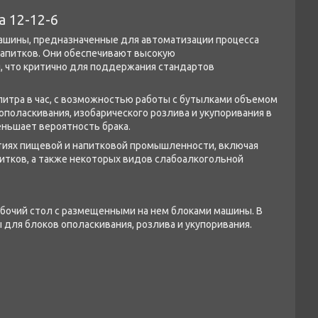
 12-12-6
ашины, предназначенные для автоматизации процесса
напитков. Они обеспечивают высокую
я, что критично для поддержания стандартов
 литра в час, с возможностью работы с бутылками объемом
ополаскивания, изобарического розлива и укупоривания в
еньшает вероятность брака.
тиях пищевой и напитковой промышленности, включая
итков, а также некоторых видов слабоалкогольной
абочий стол с размещенными на нем блоками машины. В
для блоков ополаскивания, розлива и укупоривания.