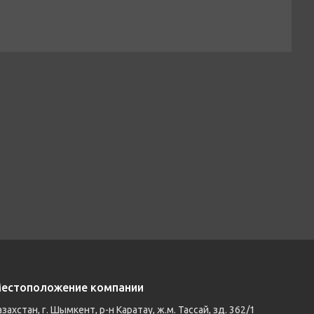
естоположение компании
азахстан, г. Шымкент, р-н Каратау, ж.м. Тассай, зд. 362/1