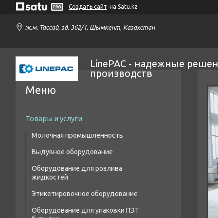
Создать сайт
на Satu.kz
ж.м. Тассай, зд. 362/1, Шымкент, Казахстан
LinePAC - надежные решен
производств
Товары и услуги
Молочная промышленность
Выдувное оборудование
Оборудование для розлива
Полуавтоматы выдува ПЭТ тары
жидкостей
Сопутствующее оборудование
Этикетировочное оборудование
Моноблоки розлива
Автоматы выдува ПЭТ тары
Оборудование для упаковки ПЭТ
Триблоки розлива