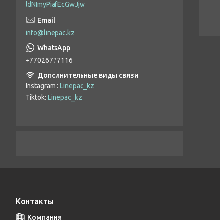
ldNImyPiafEcGwJjw
Термопары
Насосы
info@linepac.kz
Кламповое соединение
+77026777116
Драйверы
Фильтрация
Instagram
Linepac_kz
Tiktok
Linepac_kz
Вентиляторы
Абсорберы
Кнопки
Краны
Измерительные приборы
Переходники, бочонки
Контакты
Пневмо остров