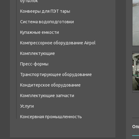
бутылок
Автоматические линии розлива
Конвееры для ПЭТ тары
Оборудование для розлива 19
Система водоподготовки
литровых бутылок
Купажные емкости
Оборудование для розлива в ПЭТ кег
Компрессорное оборудование Airpol
Сопутствующее оборудование
Комплектующие
Бустеры поршневые высокого давления
Пресс-формы
Преобразователи
Винтовые компрессоры
Транспортирующее оборудование
Пресс-формы для ПЭТ
Теплообменники
Осушители сжатого воздуха
Кондитерское оборудование
Экструзионные пресс-формы
Ресивера сжатого воздуха
Комплектующие запчасти
Готовые пресс-формы
Фильтры сжатого воздуха
Услуги
Датчики
Консервная промышленность
Пневмораспределитель
Оп
Пневмо клапан