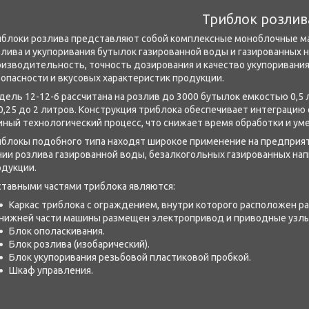
Триблок розлива
иблоки розлива представляют собой комплексные моноблочные м
лива и укупоривания бутылок газированной воды и газированных 
оизводительность, точность дозирования и качество укупоривани
опасности и вкусовых характеристик продукции.
ель 12-12-6 рассчитана на розлив до 3000 бутылок емкостью 0,5
0,25 до 2 литров. Конструкция триблока обеспечивает интеграцию 
ный технологический процесс, что снижает время обработки и ум
иблокы подобного типа находят широкое применение на предприя
ии розлива газированной воды, безалкогольных газированных нап
одукции.
ставными частями триблока являются:
Каркас триблока с ограждением, внутри которого расположен р
нижней части машины размещен электропривод и приводные узлы 
Блок ополаскивания.
Блок розлива (изобарический).
Блок укупоривания резьбовой пластиковой пробкой.
Шкаф управления.