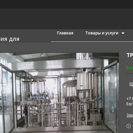
Главная
Товары и услуги
ия для
ТР
В 
Ц
+7 
Ев
Зак