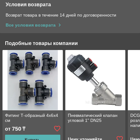
Условия возврата
Возврат товара в течение 14 дней по договоренности
Все условия возврата
Подобные товары компании
Фитинг Т-образный 4x6x4
Пневматический клапан
DСGF
см
угловой 1" DN25
розл
напи
750
от
₸
объе
Цену уточняйте
Цен
Купить