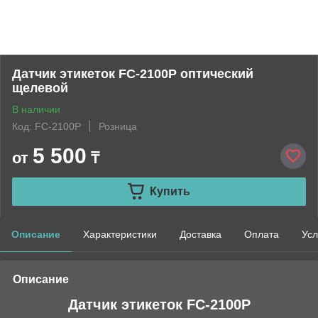
Датчик этикеток FC-2100P оптический
щелевой
В наличии
Код: FC-2100P
Розница
5 500
от
₸
Купить
Описание
Характеристики
Доставка
Оплата
Усл
Описание
Датчик этикеток FC-2100P