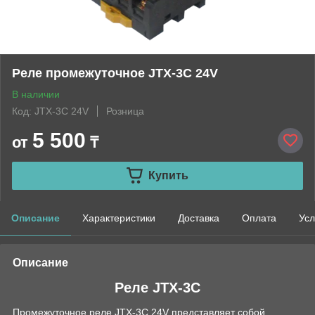
Реле промежуточное JTX-3C 24V
В наличии
Код: JTX-3C 24V
Розница
5 500
от
₸
Купить
Описание
Характеристики
Доставка
Оплата
Усл
Описание
Реле JTX-3C
Промежуточное реле JTX-3C 24V представляет собой