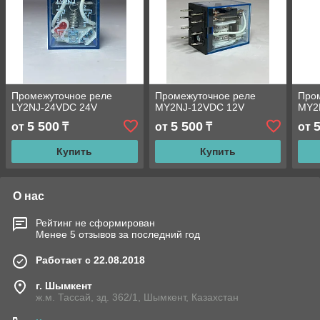
Промежуточное реле
Промежуточное реле
Про
LY2NJ-24VDC 24V
MY2NJ-12VDC 12V
MY2
5 500
5 500
от
₸
от
₸
от
Купить
Купить
О нас
Рейтинг не сформирован
Менее 5 отзывов за последний год
Работает с 22.08.2018
г. Шымкент
ж.м. Тассай, зд. 362/1, Шымкент, Казахстан