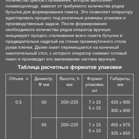
Количество циклов сталкивания, которое выполняет
пневмоцилиндр, зависит от требуемого количества рядов
бутылок для формирования пакета. Это позволяет оператору
адаптировать процесс под различные размеры упаковок и
производственные задачи. После формирования
необходимого количества рядов оператор вручную
инициирует процесс сталкивания всего пакета бутылок в
предварительно надетый на стенки промежуточного стола
рукав пленки. Далее пакет перемещается на конечный
накопительный стол, с которого оператор снимает готовый
пакет и производит его заклеивание скотчем вручную.
Таблица расчетных форматов упаковки
Объем, л
Диаметр,
Высота, h
Формат
Габариты,
Ф мм
мм
упаковки,
мм
шт.
0,5
60
200÷220
7 х 15
420 х 900
5 х 10
300 х 600
65
200÷220
7 х 15
455 х 975
5 х 10
325 х 650