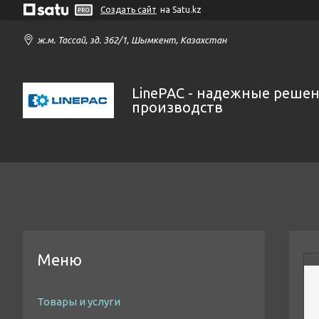
Создать сайт
на Satu.kz
ж.м. Тассай, зд. 362/1, Шымкент, Казахстан
LinePAC - надежные решен
производств
Товары и услуги