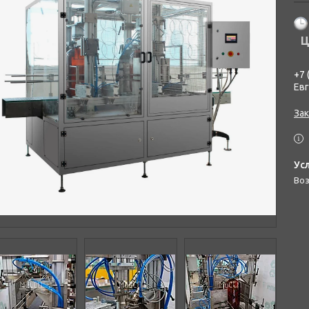
Ц
+7 
Ев
Зак
во