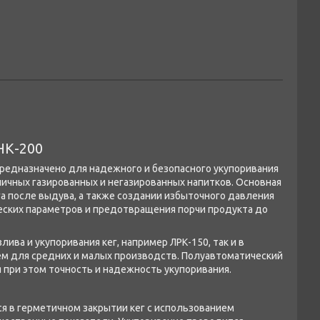
НК-200
предназначено для надежного и безопасного укупоривания
личных газированных и негазированных напитков. Основная
а после выдува, а также создании избыточного давления
ческих параметров и предотвращения порчи продукта до
ива и укупоривания кег, например ЛРК-150, так и в
м для средних и малых производств. Полуавтоматический
 при этом точность и надежность укупоривания.
ся в герметичном закрытии кег с использованием