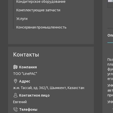
Кондитерское оборудование
Экструзионные пресс-формы
Ресивера сжатого воздуха
Комплектующие запчасти
Готовые пресс-формы
Фильтры сжатого воздуха
Услуги
Датчики
Консервная промышленность
Пневмораспределитель
Оп
Пневмо клапан
Пневморедуктор
Контакты
Пневмоцилиндр
По
Реле
пла
фун
Лампы галогенные
TOO "LinePAC"
угл
его
Таймеры
УНК
ж.м. Тассай, зд. 362/1, Шымкент, Казахстан
ав
Тэны
при
Фитинги
Евгений
УН
Глушители