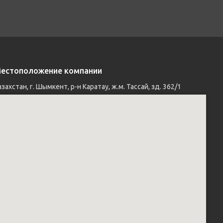
естоположение компании
азахстан, г. Шымкент, р-н Каратау, ж.м. Тассай, зд. 362/1