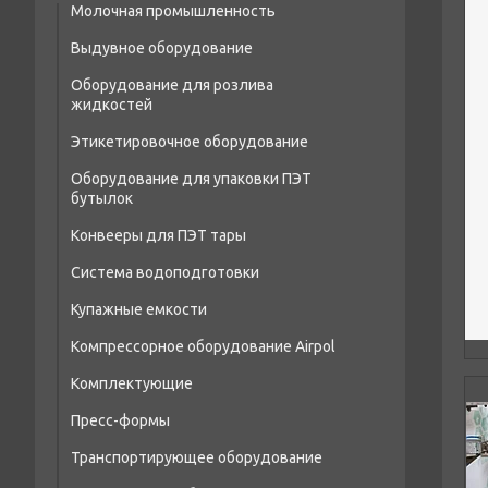
Молочная промышленность
Выдувное оборудование
Оборудование для розлива
Полуавтоматы выдува ПЭТ тары
жидкостей
Сопутствующее оборудование
Этикетировочное оборудование
Моноблоки розлива
Автоматы выдува ПЭТ тары
Оборудование для упаковки ПЭТ
Триблоки розлива
бутылок
Автоматические линии розлива
Конвееры для ПЭТ тары
Оборудование для розлива 19
Система водоподготовки
литровых бутылок
Купажные емкости
Оборудование для розлива в ПЭТ кег
Компрессорное оборудование Airpol
Сопутствующее оборудование
Комплектующие
Бустеры поршневые высокого давления
Пресс-формы
Преобразователи
Винтовые компрессоры
Транспортирующее оборудование
Пресс-формы для ПЭТ
Теплообменники
Осушители сжатого воздуха