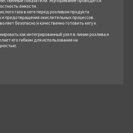
ачественные показатели. Укупоривание проводится
лостность емкости.
ислого газа в кеге перед розливом продукта
а и предотвращения окислительных процессов.
воляет безопасно и качественно готовить кегу к
нировать как интегрированный узел в линии розлива и
делает его гибким для использования на
щностью.