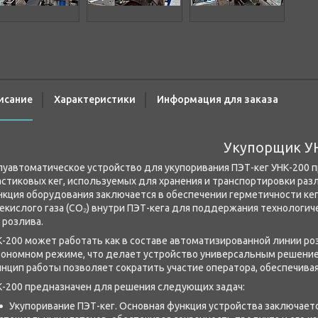
исание
Характеристики
Информация для заказа
Укупорщик У
луавтоматическое устройство для укупоривания ПЭТ-кег УНК-200 
стиковых кег, используемых для хранения и транспортировки раз
кция оборудования заключается в обеспечении герметичности кег
екислого газа (CO₂) внутри ПЭТ-кега для поддержания технологи
 розлива.
-200 может работать как в составе автоматизированной линии розл
тономном режиме, что делает устройство универсальным решение
нцип работы позволяет сократить участие оператора, обеспечивая
К-200 предназначен для решения следующих задач:
Укупоривание ПЭТ-кег. Основная функция устройства заключает