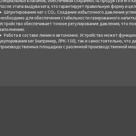
специальных клапанов, обеспечивая сохранность продукта и его к
после этапа выдува кега, что гарантирует правильную форму и це
Шпунтирование кег с CO₂. Создание избыточного давления углек
необходимо для обеспечения стабильности газированного напитк
Устройство обеспечивает точное регулирование давления, что поз
заполнению.
Работа в составе линии и автономно. Устройство может функцио
укупоривания кег (например, ЛРК-150), так и самостоятельно, что 
производственных площадках с различной производственной мо