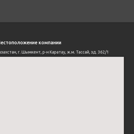
естоположение компании
азахстан, г. Шымкент, р-н Каратау, ж.м. Тассай, зд. 362/1