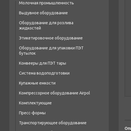
Молочная промышленность
Выдувное оборудование
Оборудование для розлива
Полуавтоматы выдува ПЭТ тары
жидкостей
Сопутствующее оборудование
Этикетировочное оборудование
Моноблоки розлива
Автоматы выдува ПЭТ тары
Оборудование для упаковки ПЭТ
Триблоки розлива
бутылок
Автоматические линии розлива
Конвееры для ПЭТ тары
Оборудование для розлива 19
Система водоподготовки
литровых бутылок
Купажные емкости
Оборудование для розлива в ПЭТ кег
Компрессорное оборудование Airpol
Сопутствующее оборудование
Комплектующие
Бустеры поршневые высокого давления
Пресс-формы
Преобразователи
Винтовые компрессоры
Транспортирующее оборудование
Пресс-формы для ПЭТ
Теплообменники
Осушители сжатого воздуха
Оп