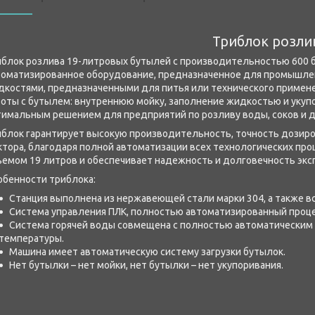
Триблок розли
иблок розлива 19-литровых бутылей с производительностью 600 б
томатизированное оборудование, предназначенное для промышлен
дкостями, предназначенными для питья или технического примен
боты с бутылем: внутреннюю мойку, заполнение жидкостью и укуп
тимальным решением для предприятий по розливу воды, соков и д
иблок гарантирует высокую производительность, точность дозиро
тора, благодаря полной автоматизации всех технологических про
ъемом 19 литров и обеспечивает надежность и долговечность экс
обенности триблока:
Станция выполнена из нержавеющей стали марки 304, а также в
Система управления ПЛК, полностью автоматизированный проце
Система горячей воды совмещена с полностью автоматическим
температуры.
Машина имеет автоматическую систему загрузки бутылок.
Нет бутылки – нет мойки, нет бутылки – нет укупоривания.