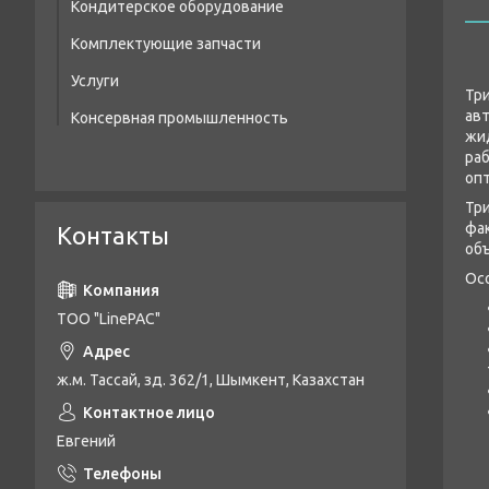
Кондитерское оборудование
Экструзионные пресс-формы
Ресивера сжатого воздуха
Комплектующие запчасти
Готовые пресс-формы
Фильтры сжатого воздуха
Услуги
Датчики
Тр
ав
Консервная промышленность
Пневмораспределитель
жи
ра
Пневмо клапан
оп
Пневморедуктор
Тр
фак
Контакты
Пневмоцилиндр
об
Ос
Реле
Лампы галогенные
TOO "LinePAC"
Таймеры
ж.м. Тассай, зд. 362/1, Шымкент, Казахстан
Тэны
Фитинги
Евгений
Глушители