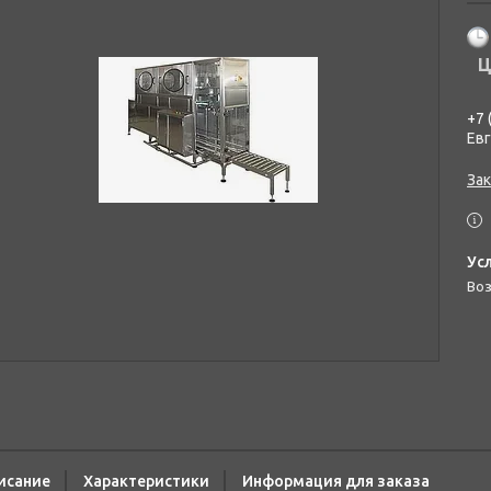
Ц
+7 
Ев
Зак
во
исание
Характеристики
Информация для заказа