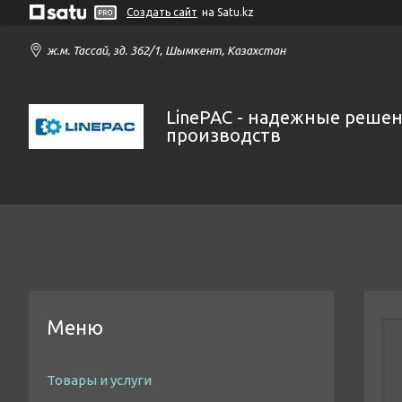
Создать сайт
на Satu.kz
ж.м. Тассай, зд. 362/1, Шымкент, Казахстан
LinePAC - надежные решен
производств
Товары и услуги