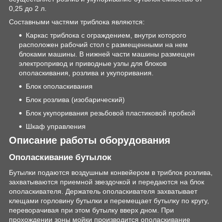
0,25 до 2 л.
Составными частями триблока являются:
Каркас триблока с ограждением, внутри которого
расположен рабочий стол с размещенными на нем
блоками машины. В нижней части машины размещен
электропривод и приводные узлы для блоков
ополаскивания, розлива и укупоривания.
Блок ополаскивания
Блок розлива (изобарический)
Блок укупоривания резьбовой пластиковой пробкой
Шкаф управления
Описание работы оборудования
Ополаскивание бутылок
Бутылки подаются воздушным конвейером в триблок розлива,
захватываются приемной звездочкой и передаются на блок
ополаскивателя. Держатель ополаскивателя захватывает
клещами горловину бутылки и перемещает бутылку по кругу,
переворачивая при этом бутылку вверх дном. При
прохождении зоны мойки производится ополаскивание