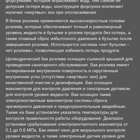
форсунками, которые впрыскивают воду, тем самым не
допуская потери воды, конструкция форсунок исключает
наличие «мертвых» зон при ополаскивании.
В блоке розлива применяются высокоскоростные головки
розлива, которые обеспечивают точный и равномерный
уровень жидкости в бутылке и розлив продукта без потерь, а
также плавный сброс избыточного давления в бутылке после
завершения розлива. Используется система «нет бутылки –
нет розлива», позволяющая избежать потерь продукта.
Цилиндрический бак розлива оснащен съемной крышкой для
проведения санитарного обслуживания. Бак розлива имеет
полированная внутренняя поверхность и скругленные
внутренние углы (отсутствие «мертвых» зон) для
качественной очистки и дезинфекции. Бак оснащен
манометром для контроля давления и сенсорным датчиком
для контроля уровня жидкости. Бак оснащен также
электроконтактным манометром системы сброса
чрезмерного давления и предохранительным аварийным.
Также на баке установлен указатель температуры для
контроля правильности работы оборудования. Диапазон
установки срабатывания электроконтактного манометра от
0,1 до 0.6 МПа. Бак имеет окно для визуального контроля
уровня жидкости, а также электронный датчик уровня для