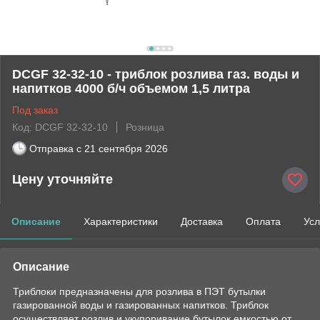
DСGF 32-32-10 - триблок розлива газ. воды и
напитков 4000 б/ч объемом 1,5 литра
Под заказ
Код: DСGF 32-32-10
Розница
Отправка с
21 сентября 2026
Цену уточняйте
Описание
Характеристики
Доставка
Оплата
Усл
Описание
Триблоки предназначены для розлива в ПЭТ бутылки
газированной воды и газированных напитков. Триблок
осуществляет розлив и укупоривание бутылок емкостью от