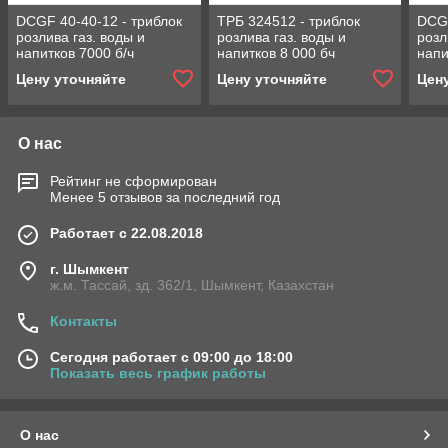
DСGF 40-40-12 - триблок
ТРБ 324512 - триблок
DCGF
розлива газ. воды и
розлива газ. воды и
розл
напитков 7000 б/ч
напитков 8 000 бч
напи
объемом 1,5 литра
объемом 1,5 литра
объе
Цену уточняйте
Цену уточняйте
Цен
О нас
Рейтинг не сформирован
Менее 5 отзывов за последний год
Работает с 22.08.2018
г. Шымкент
ж.м. Тассай, зд. 362/1, Шымкент, Казахстан
Контакты
Сегодня работает с 09:00 до 18:00
Показать весь график работы
О нас