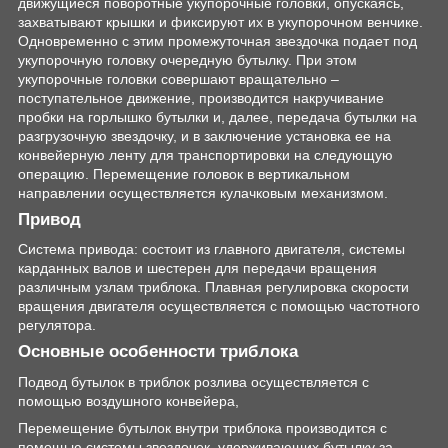
движущиеся поворотные укупорочные головки, опускаясь,
захватывают крышки и фиксируют их в укупорочном венчике.
Одновременно с этим промежуточная звездочка подает под
укупорочную головку очередную бутылку. При этом
укупорочные головки совершают вращательно –
поступательное движение, производится накручивание
пробки на горлышко бутылки и, далее, передача бутылки на
разгрузочную звездочку, и в заключение установка ее на
конвейерную ленту для транспортировки на следующую
операцию. Перемещение головок в вертикальном
направлении осуществляется кулачковым механизмом.
Привод
Система привода: состоит из главного двигателя, системы
карданных валов и шестерен для передачи вращения
различным узлам триблока. Плавная регулировка скорости
вращения двигателя осуществляется с помощью частотного
регулятора.
Основные особенности триблока
Подвод бутылок в триблок розлива осуществляется с
помощью воздушного конвейера,
Перемещение бутылок внутри триблока производится с
помощью системы звездочек, удерживающих бутылку за